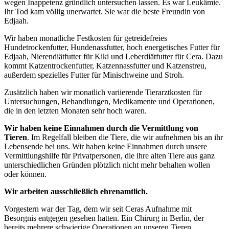
wegen Inappetenz gründlich untersuchen lassen. Es war Leukämie.
Ihr Tod kam völlig unerwartet. Sie war die beste Freundin von
Edjaah.
Wir haben monatliche Festkosten für getreidefreies
Hundetrockenfutter, Hundenassfutter, hoch energetisches Futter für
Edjaah, Nierendiätfutter für Kiki und Leberdiätfutter für Cera. Dazu
kommt Katzentrockenfutter, Katzennassfutter und Katzenstreu,
außerdem spezielles Futter für Minischweine und Stroh.
Zusätzlich haben wir monatlich variierende Tierarztkosten für
Untersuchungen, Behandlungen, Medikamente und Operationen,
die in den letzten Monaten sehr hoch waren.
Wir haben keine Einnahmen durch die Vermittlung von
Tieren
. Im Regelfall bleiben die Tiere, die wir aufnehmen bis an ihr
Lebensende bei uns. Wir haben keine Einnahmen durch unsere
Vermittlungshilfe für Privatpersonen, die ihre alten Tiere aus ganz
unterschiedlichen Gründen plötzlich nicht mehr behalten wollen
oder können.
Wir arbeiten ausschließlich ehrenamtlich.
Vorgestern war der Tag, dem wir seit Ceras Aufnahme mit
Besorgnis entgegen gesehen hatten. Ein Chirurg in Berlin, der
bereits mehrere schwierige Operationen an unseren Tieren