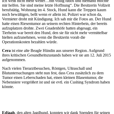
Ich weiß nicht mehr weiter…bin völlig ratlos und niemand möchte
mir helfen. Sie sind meine letzte Hoffnung“. Die Besitzerin Vollzeit
berufstätig, Wohnung im 4. Stock, Hund kann die Treppen kaum
noch bewältigen, bellt wenn er allein ist. Polizei war schon da,
Vermieter droht mit Kündigung. Ich sah mir die Fotos an. Der Hund
hatte einen Riesentumor an seinem rechten Hinterbein, der bereits
aufzuplatzen drohte. Zwei Gnadenhöfe hatten abgesagt, ein
Tierheim war bereit den Hund, den sie für nicht mehr vermittelbar
hielten aufzunehmen, wenn die Besitzerin vorab die
Operationskosten bezahlen würde.
Cera
ist eine alte Beagle Hündin aus unserer Region. Aufgrund
ihres kritischen Gesundheitszustands haben wir sie am 12. Juli 2015
aufgenommen.
Nach vielen Tierarztbesuchen, Röntgen, Ultraschall und
Blutuntersuchungen steht nun fest, dass Cera zusätzlich zu dem
Tumor einen Leberschaden hat, einen kleinen Blasentumor, die
Nebenniere vergrößert ist und sie evtl. ein Cushing Syndrom haben
könnte.
Edjaah
, den alten Jagdhund, konnten wir dank Spenden für seinen