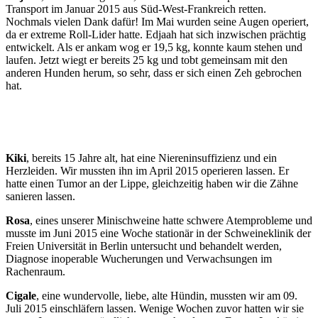
Transport im Januar 2015 aus Süd-West-Frankreich retten.
Nochmals vielen Dank dafür! Im Mai wurden seine Augen operiert,
da er extreme Roll-Lider hatte. Edjaah hat sich inzwischen prächtig
entwickelt. Als er ankam wog er 19,5 kg, konnte kaum stehen und
laufen. Jetzt wiegt er bereits 25 kg und tobt gemeinsam mit den
anderen Hunden herum, so sehr, dass er sich einen Zeh gebrochen
hat.
Kiki
, bereits 15 Jahre alt, hat eine Niereninsuffizienz und ein
Herzleiden. Wir mussten ihn im April 2015 operieren lassen. Er
hatte einen Tumor an der Lippe, gleichzeitig haben wir die Zähne
sanieren lassen.
Rosa
, eines unserer Minischweine hatte schwere Atemprobleme und
musste im Juni 2015 eine Woche stationär in der Schweineklinik der
Freien Universität in Berlin untersucht und behandelt werden,
Diagnose inoperable Wucherungen und Verwachsungen im
Rachenraum.
Cigale
, eine wundervolle, liebe, alte Hündin, mussten wir am 09.
Juli 2015 einschläfern lassen. Wenige Wochen zuvor hatten wir sie