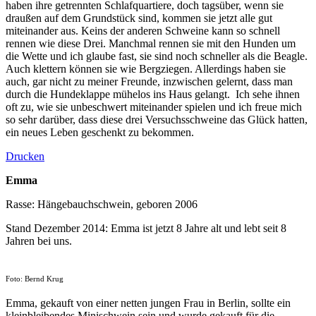
haben ihre getrennten Schlafquartiere, doch tagsüber, wenn sie
draußen auf dem Grundstück sind, kommen sie jetzt alle gut
miteinander aus. Keins der anderen Schweine kann so schnell
rennen wie diese Drei. Manchmal rennen sie mit den Hunden um
die Wette und ich glaube fast, sie sind noch schneller als die Beagle.
Auch klettern können sie wie Bergziegen. Allerdings haben sie
auch, gar nicht zu meiner Freunde, inzwischen gelernt, dass man
durch die Hundeklappe mühelos ins Haus gelangt. Ich sehe ihnen
oft zu, wie sie unbeschwert miteinander spielen und ich freue mich
so sehr darüber, dass diese drei Versuchsschweine das Glück hatten,
ein neues Leben geschenkt zu bekommen.
Drucken
Emma
Rasse: Hängebauchschwein, geboren 2006
Stand Dezember 2014: Emma ist jetzt 8 Jahre alt und lebt seit 8
Jahren bei uns.
Foto: Bernd Krug
Emma, gekauft von einer netten jungen Frau in Berlin, sollte ein
kleinbleibendes Minischwein sein und wurde gekauft für die