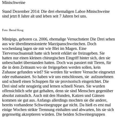
Minischweine
Stand Dezember 2014: Die drei ehemaligen Labor-Minischweine
sind jetzt 8 Jahre alt und leben seit 7 Jahren bei uns.
Foto: Bernd Krug
Minipigs, geboren ca. 2006, ehemalige Versuchstiere Die Drei sehen
aus wie überdimensionierte Marzipanschweinchen. Doch
wochenlang lagen sie mir wie Blei im Magen. Eine
Tierversuchsanstalt hatte sich bereit erklärt sie freizugeben. Sie
hatten nur einen kleinen chirurgischen Eingriff hinter sich, den sie
unbeschadet überstanden hatten. Doch was passiert mit Tieren, für
die in dem Zeitraum wo sie freigegeben werden sollen, kein
Zuhause gefunden wird? Sie werden für weitere Versuche eingesetzt
oder euthanasiert. So haben wir uns entschlossen, sie aufzunehmen
und schnell einen Schuppen für sie provisorisch eingerichtet. Die
Drei sind sehr neugierig und lernen schnell Neues. Sie wurden
offensichtlich sehr gut gehalten, denn sie sind Menschen gegenüber
absolut zutraulich. Auch mit den Hunden, Katzen und Gänsen
kommen sie gut aus. Anfangs allerdings mochten sie die andere,
bereits vorhandene Schweinegruppe gar nicht. Da hieß es erst mal
einige Wochen strikte Trennung einhalten und abwarten, bis sie sich
gegenseitig akzeptieren würden. Die beiden Schweinegruppen