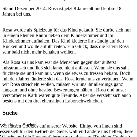
Stand Dezember 2014: Rosa ist jetzt 8 Jahre alt und lebt seit 8
Jahren bei uns.
Rosa wurde als Spielzeug für das Kind gekauft. Sie durfte sich nur
in einem kleinen Raum neben dem Kinderzimmer und im
Kinderzimmer aufhalten. Das Kind kletterte ihr ständig auf den
Rücken und wollte auf ihr reiten. Ein Glück, dass die Eltern Rosa
sehr bald nicht mehr behalten wollten.
Als Rosa zu uns kam war sie Menschen gegenüber äußerst
misstrauisch und ließ sich lange nicht anfassen. Wenn sie uns sah,
flüchtete sie und kam nur, wenn sie etwas zu fressen bekam. Doch
mit den Jahren änderte sich das. Rosa lernte uns zu vertrauen. Wenn
wir Rosa streicheln wollen, müssen wir uns ihr allerdings ganz
langsam und ohne hastige Bewegungen nähern. Rosa und unser
verstorbener Karli waren gute Freunde. Aber sie versteht sich auch
bestens mit den drei ehemaligen Laborschweinchen.
Suche
Suchen ...
Wir nutzen Cookies auf unserer Website. Einige von ihnen sind
essenziell für den Betrieb der Seite, während andere uns helfen, diese
Website und die Nutzererfahrung zu verbessern (Tracking Cookies).