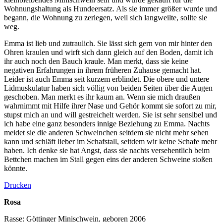
Wohnungshaltung als Hundeersatz. Als sie immer größer wurde und
begann, die Wohnung zu zerlegen, weil sich langweilte, sollte sie
weg.
Emma ist lieb und zutraulich. Sie lässt sich gern von mir hinter den
Ohren kraulen und wirft sich dann gleich auf den Boden, damit ich
ihr auch noch den Bauch kraule. Man merkt, dass sie keine
negativen Erfahrungen in ihrem früheren Zuhause gemacht hat.
Leider ist auch Emma seit kurzem erblindet. Die obere und untere
Lidmuskulatur haben sich völlig von beiden Seiten über die Augen
geschoben. Man merkt es ihr kaum an. Wenn sie mich draußen
wahrnimmt mit Hilfe ihrer Nase und Gehör kommt sie sofort zu mir,
stupst mich an und will gestreichelt werden. Sie ist sehr sensibel und
ich habe eine ganz besonders innige Beziehung zu Emma. Nachts
meidet sie die anderen Schweinchen seitdem sie nicht mehr sehen
kann und schläft lieber im Schafstall, seitdem wir keine Schafe mehr
haben. Ich denke sie hat Angst, dass sie nachts versehentlich beim
Bettchen machen im Stall gegen eins der anderen Schweine stoßen
könnte.
Drucken
Rosa
Rasse: Göttinger Minischwein, geboren 2006