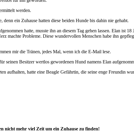
ertlos für ihn geworden.
rmittelt werden.
, denn ein Zuhause hatten diese beiden Hunde bis dahin nie gehabt.
fgenommen hatte, musste ihn an diesem Tag gehen lassen. Elan ist 18 Ja
n Herz machte Probleme. Diese wundervollen Menschen habe ihn gepflegt
men mir die Tränen, jedes Mal, wenn ich die E-Mail lese.
en, für seinen Besitzer wertlos gewordenen Hund namens Elan aufgenomm
rten aufhalten, hatte eine Beagle Gefährtin, die seine enge Freundin wu
n nicht mehr viel Zeit um ein Zuhause zu finden!