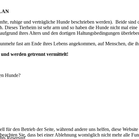
N
nfte, ruhige und verträgliche Hunde beschrieben werden). Beide sind c
ch. Dieses Tierheim ist sehr arm und so haben die Hunde nicht mal eine
r aufgrund ihres Alters und den dortigen Haltungsbedingungen überl
e, nunmehr fast am Ende ihres Lebens angekommen, auf Menschen, die i
und werden getrennt vermittelt!
eben Hunde?
ell für den Betrieb der Seite, während andere uns helfen, diese Websit
 beachten Sie, dass bei einer Ablehnung womöglich nicht mehr alle Funk
hts Reserved.