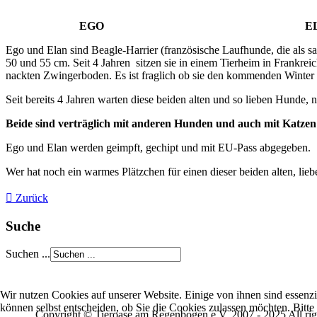
EGO ELA
Ego und Elan sind Beagle-Harrier (französische Laufhunde, die als sa
50 und 55 cm. Seit 4 Jahren sitzen sie in einem Tierheim in Frankrei
nackten Zwingerboden. Es ist fraglich ob sie den kommenden Winte
Seit bereits 4 Jahren warten diese beiden alten und so lieben Hund
Beide sind verträglich mit anderen Hunden und auch mit Katzen 
Ego und Elan werden geimpft, gechipt und mit EU-Pass abgegeben.
Wer hat noch ein warmes Plätzchen für einen dieser beiden alten, li
Zurück
Suche
Suchen ...
Wir nutzen Cookies auf unserer Website. Einige von ihnen sind essenzi
können selbst entscheiden, ob Sie die Cookies zulassen möchten. Bitte
Copyright © Tieroase am Regenbogen e.V. 2007 - 2025 All rig