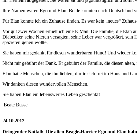
im Tierheim abgegeben. Sie waren alt und jagduntauglich und somit w
Ihre Namen waren Ego und Elan. Beide konnten nach Deutschland ve
Für Elan konnte ich ein Zuhause finden. Es war kein „neues“ Zuhause
Vor gut zwei Wochen erhielt ich eine E-Mail. Die Familie, die Elan au
Diabetiker, seine Nieren versagten, seine Leber war vergrößert, sei
spazieren gehen wollte.
Sie haben mir gedankt für diesen wunderbaren Hund! Und wieder kom
Nicht mir gebührt der Dank. Er gebührt der Familie, die diesen alt
Elan hatte Menschen, die ihn liebten, durfte sich frei im Haus und Ga
Wir danken diesen wundervollen Menschen.
Sie haben Elan ein lebenswertes Leben geschenkt!
Beate Busse
24.10.2012
Dringender Notfall: Die alten Beagle-Harrier Ego und Elan habe