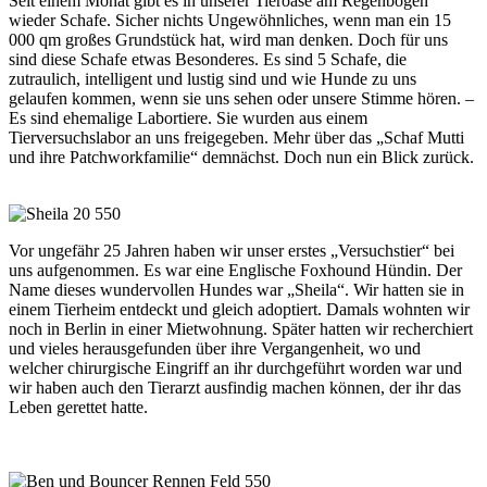
Seit einem Monat gibt es in unserer Tieroase am Regenbogen
wieder Schafe. Sicher nichts Ungewöhnliches, wenn man ein 15
000 qm großes Grundstück hat, wird man denken. Doch für uns
sind diese Schafe etwas Besonderes. Es sind 5 Schafe, die
zutraulich, intelligent und lustig sind und wie Hunde zu uns
gelaufen kommen, wenn sie uns sehen oder unsere Stimme hören. –
Es sind ehemalige Labortiere. Sie wurden aus einem
Tierversuchslabor an uns freigegeben. Mehr über das „Schaf Mutti
und ihre Patchworkfamilie“ demnächst. Doch nun ein Blick zurück.
Vor ungefähr 25 Jahren haben wir unser erstes „Versuchstier“ bei
uns aufgenommen. Es war eine Englische Foxhound Hündin. Der
Name dieses wundervollen Hundes war „Sheila“. Wir hatten sie in
einem Tierheim entdeckt und gleich adoptiert. Damals wohnten wir
noch in Berlin in einer Mietwohnung. Später hatten wir recherchiert
und vieles herausgefunden über ihre Vergangenheit, wo und
welcher chirurgische Eingriff an ihr durchgeführt worden war und
wir haben auch den Tierarzt ausfindig machen können, der ihr das
Leben gerettet hatte.