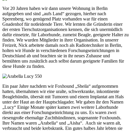
Vor 20 Jahren haben wir dann unsere Wohnung in Berlin
aufgegeben und sind „aufs Land“ gezogen, hierher nach
Sperenberg, wo genügend Platz vorhanden war für einen
Gnadenhof für notleidende Tiere. Wir lernten die Gründerin einer
der ersten Tierschutzorganisationen kennen, die sich unermüdlich
dafür einsetzte, für Laborhunde, zumeist Beagle, geeignete Halter zu
finden. Wir wurden Mitglieder in ihrer Organisation. In unserer
Freizeit, Nick arbeitete damals noch als Radiotechniker in Berlin,
holten wir Hunde in verschiedenen Forschungseinrichtungen in
Deutschland ab und brachten sie in ihr neues Zuhause und
bemühten uns zusätzlich auch selbst darum geeignete Familien für
diese Hunde zu finden.
Ein paar Jahre nachdem wir Foxhound „Sheila“ aufgenommen
hatten, übernahmen wir eine uralte, schwerkranke, inkontinente
Beaglehündin, übersät mit Tumoren und einem Implantat am Hals
unter der Haut an der Hauptschlagader. Wir gaben ihr den Namen
„Lucy“ Einige Monate später kamen zwei weitere Laborhunde
direkt aus einer Forschungseinrichtung zu uns. Es waren zwei
riesengroße ehemalige Zuchthündinnen, sogenannte Foxhounds.
Ihre Namen waren „Arabella“ und „Aisha“. Auch sie waren alt,
verbraucht und beide krebskrank. Ein gutes halbes Jahr lebten sie