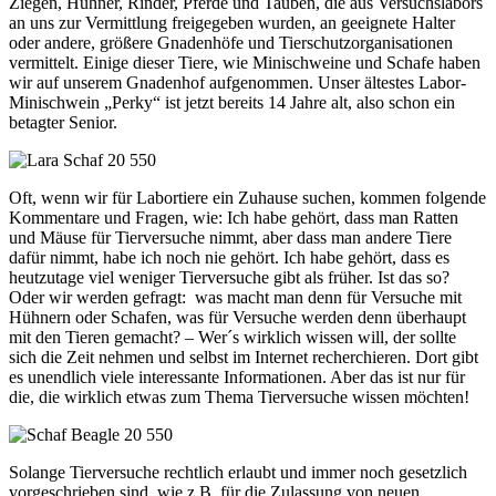
Ziegen, Hühner, Rinder, Pferde und Tauben, die aus Versuchslabors
an uns zur Vermittlung freigegeben wurden, an geeignete Halter
oder andere, größere Gnadenhöfe und Tierschutzorganisationen
vermittelt. Einige dieser Tiere, wie Minischweine und Schafe haben
wir auf unserem Gnadenhof aufgenommen. Unser ältestes Labor-
Minischwein „Perky“ ist jetzt bereits 14 Jahre alt, also schon ein
betagter Senior.
Oft, wenn wir für Labortiere ein Zuhause suchen, kommen folgende
Kommentare und Fragen, wie: Ich habe gehört, dass man Ratten
und Mäuse für Tierversuche nimmt, aber dass man andere Tiere
dafür nimmt, habe ich noch nie gehört. Ich habe gehört, dass es
heutzutage viel weniger Tierversuche gibt als früher. Ist das so?
Oder wir werden gefragt: was macht man denn für Versuche mit
Hühnern oder Schafen, was für Versuche werden denn überhaupt
mit den Tieren gemacht? – Wer´s wirklich wissen will, der sollte
sich die Zeit nehmen und selbst im Internet recherchieren. Dort gibt
es unendlich viele interessante Informationen. Aber das ist nur für
die, die wirklich etwas zum Thema Tierversuche wissen möchten!
Solange Tierversuche rechtlich erlaubt und immer noch gesetzlich
vorgeschrieben sind, wie z.B. für die Zulassung von neuen