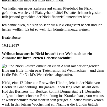
Informationen habe ich nicht bekommen.
Wir hatten ein neues Zuhause auf einem Pferdehof für Nicki
gefunden, wo sie viel Platz gehabt hätte! Es hatte sich auch gestern
früh jemand gemeldet, der Nicki finanziell unterstützt hätte.
Ich danke allen, die sich so sehr für Nicki eingesetzt haben und ihr
helfen wollten. Es tut so weh. Ich könnte immerzu weinen.
Beate Busse
19.12.2017
Weihnachtswunsch: Nicki braucht vor Weihnachten ein
Zuhause für ihren letzten Lebensabschnitt!
Gestern erhielt ich einen Anruf mit der dringenden
Bitte um Hilfe. In ein paar Tagen schon ist Weihnachten – und dann
ist die Frist für Nicki´s Weiterleben abgelaufen.
Nicki, eine 12 Jahre alte Rottweiler Hündin, lebt in der Nähe von
Beelitz in Brandenburg. Ihr ganzes Leben lang lebte sie auf dem
Hof des Besitzers. Ihr Besitzer kommt Donnerstag, 21. Dezember,
aufgrund einer schweren Erkrankung ins Krankenhaus, von wo aus
er wahrscheinlich nicht mehr in sein jetziges Zuhause zurückkehren
wird. In den letzten Wochen hat ein Nachbar die Hündin täglich